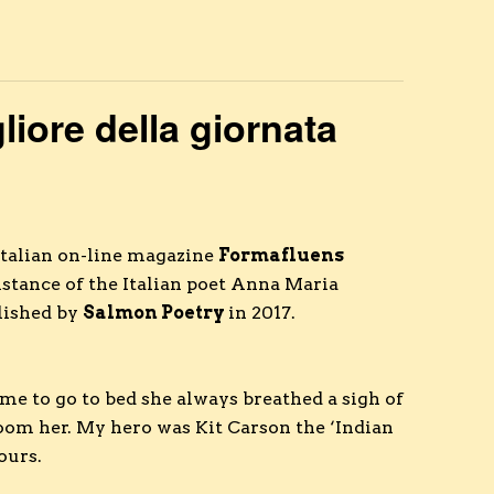
liore della giornata
Italian on-line magazine
Formafluens
istance of the Italian poet Anna Maria
blished by
Salmon Poetry
in 2017.
e to go to bed she always breathed a sigh of
 room her. My hero was Kit Carson the ‘Indian
ours.