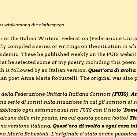
ps wink among the clothespegs …
r of the Italian Writers’ Federation (Federazione Unitar
tly compiled a series of writings on the situation in 
ndemic. These he published weekly on the FUIS websit
at he selected some of my poetry, including this poem
h is followed by an Italian version
,
Quest’ora di svolta
an poet Anna Maria Robustelli. The original was also 
e della Federazione Unitaria Italiana Scrittori
(FUIS)
,
An
a serie di scritti sulla situazione in cui gli scrittori s
bblicato ogni settimana sul sito FUIS con il titolo
‘Dome
alcune delle mie poesie, tra cui questa poesia (sotto)
Th
una versione italiana,
Quest’ora di svolta e ogni cosa in
a Maria Robustelli
.
L’originale e’ stato anche pubblica