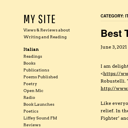
MY SITE
CATEGORY:
I
Best 
Views & Reviews about
Writing and Reading
June 3, 2021
Italian
Readings
Books
I am delig
Publications
<
https://w
Poems Published
Robustelli.
Poetry
http://www
Open Mic
Radio
Like everyo
Book Launches
relief. In t
Poetics
Fighter’ and
Liffey Sound FM
Reviews