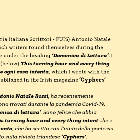
ia Italiana Scrittori - FUIS) Antonio Natale
which writers found themselves during the
e under the heading
‘Domenica di Lettura’.
I
 (below)
This turning hour and every thing
 e ogni cosa intenta
,
which I wrote with the
published in the Irish magazine
‘Cyphers’
tonio Natale Rossi,
ha recentemente
i sono trovati durante la pandemia Covid-19.
nica di lettura’
. Sono felice che abbia
is turning hour and every thing intent
che è
tenta
, che ho scritto con l’aiuto della poetessa
to sulla rivista irlandese
‘Cyphers’.