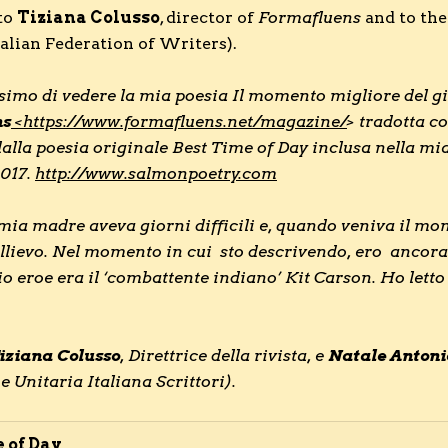
to
Tiziana Colusso
, director of
Formafluens
and to the
talian Federation of Writers).
simo di vedere la mia poesia Il momento migliore del gio
ns
<https://www.formafluens.net/magazine/
> tradotta c
dalla poesia originale Best Time of Day inclusa nella mia
2017.
http://www.salmonpoetry.com
 mia madre aveva giorni difficili e, quando veniva il mo
ollievo. Nel momento in cui sto descrivendo, ero ancor
o eroe era il ‘combattente indiano’ Kit Carson. Ho letto t
iziana Colusso
, Direttrice della rivista, e
Natale Antoni
 Unitaria Italiana Scrittori).
 of Day