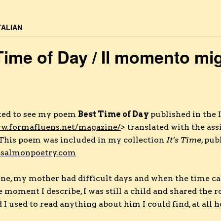
TALIAN
Time of Day / Il momento mig
hted to see my poem
Best Time of Day
published in the 
ww.formafluens.net/magazine/
> translated with the ass
 This poem was included in my collection
It’s Time
, pu
.salmonpoetry.com
ne, my mother had difficult days and when the time cam
he moment I describe, I was still a child and shared the
 I used to read anything about him I could find, at all h