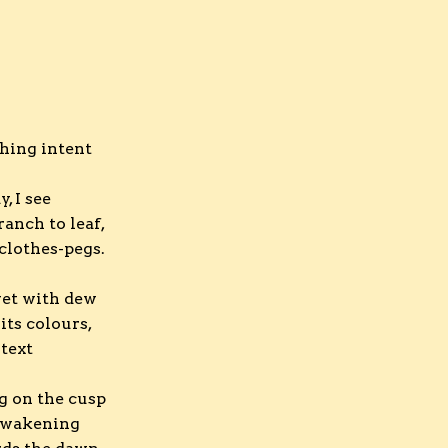
hing intent
, I see
ranch to leaf,
clothes-pegs.
wet with dew
its colours,
 text
ng on the cusp
 awakening