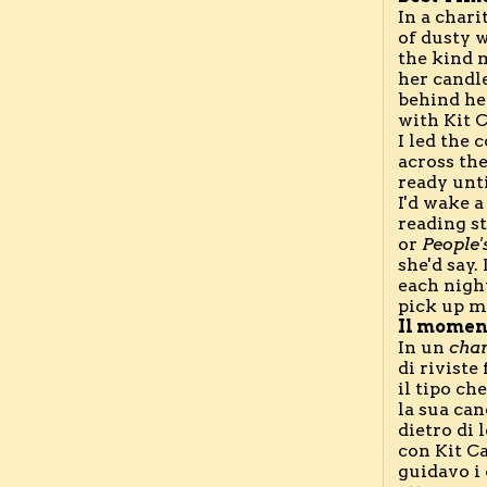
In a charit
of dusty 
the kind 
her candle
behind her
with Kit C
I led the 
across the
ready until
I'd wake a 
reading sti
or 
People'
she'd say. 
each night
Il moment
In un 
char
di riviste
il tipo ch
la sua ca
dietro di l
con Kit Ca
guidavo i 