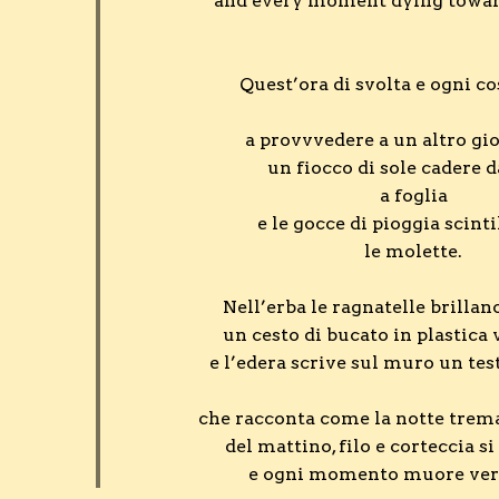
and every moment dying towar
Quest’ora di svolta e ogni co
a provvvedere a un altro gi
un fiocco di sole cadere 
a foglia
e le gocce di pioggia scinti
le molette.
Nell’erba le ragnatelle brillan
un cesto di bucato in plastica 
e l’edera scrive sul muro un te
che racconta come la notte trema
del mattino, filo e corteccia s
e ogni momento muore vers