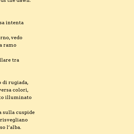
ds the dawn.
sa intenta
orno, vedo
da ramo
llare tra
o di rugiada,
versa colori,
sto illuminato
 sulla cuspide
i risvegliano
o l’alba.