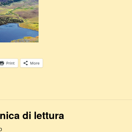
Print
More
ica di lettura
0