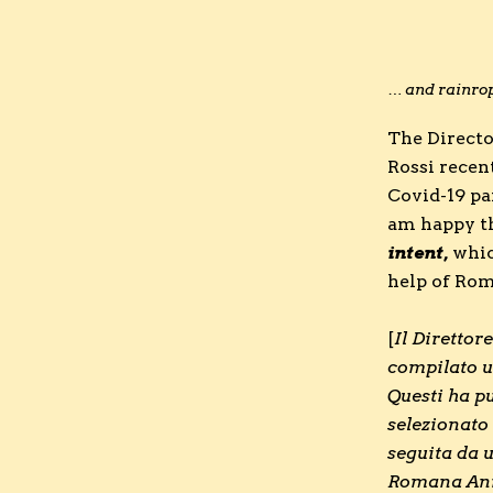
… and rainro
The Directo
Rossi recen
Covid-19 pa
am happy th
intent,
whic
help of Rom
[
Il Direttor
compilato un
Questi ha pu
selezionato 
seguita da 
Romana Ann