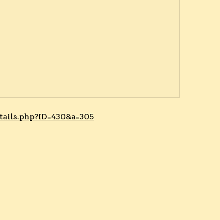
tails.php?ID=430&a=305