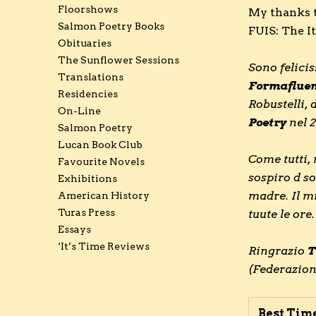
Floorshows
My thanks 
Salmon Poetry Books
FUIS: The I
Obituaries
The Sunflower Sessions
Sono felicis
Translations
Formaflue
Residencies
Robustelli, 
On-Line
Poetry
nel 
Salmon Poetry
Lucan Book Club
Come tutti,
Favourite Novels
sospiro d s
Exhibitions
madre. Il mi
American History
Turas Press
tuute le ore.
Essays
‘It’s Time Reviews
Ringrazio
T
(Federazione
Best Time