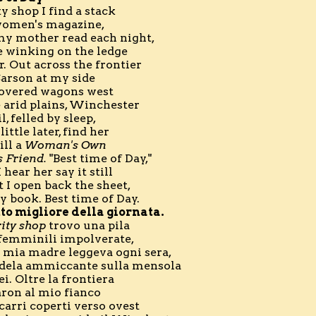
y shop I find a stack

women's magazine,

my mother read each night,

 winking on the ledge

. Out across the frontier

arson at my side

covered wagons west

 arid plains, Winchester

, felled by sleep,

little later, find her

ll a 
Woman's Own
s Friend. 
"Best time of Day,"

I hear her say it still

 I open back the sheet,

o migliore della giornata.
ity shop
 trovo una pila

 femminili impolverate,

e mia madre leggeva ogni sera,

ndela ammiccante sulla mensola

ei. Oltre la frontiera

ron al mio fianco

carri coperti verso ovest
