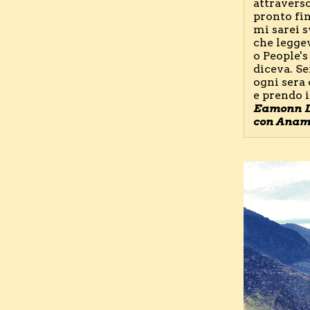
attraverso
pronto fin
mi sarei s
che legge
o People's
diceva. Se
ogni sera 
Eamonn L
con Anama