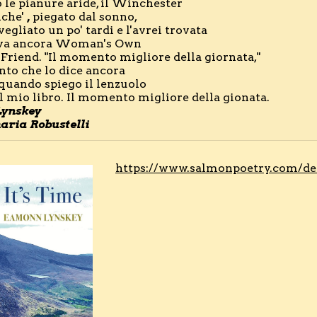
 le pianure aride, il Winchester

che' 
,
 piegato dal sonno,

vegliato un po' tardi e l'avrei trovata

va ancora Woman's Own

 Friend. "Il momento migliore della giornata,"

nto che lo dice ancora

quando spiego il lenzuolo

ynskey
ria Robustelli
https://www.salmonpoetry.com/de